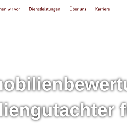
hen wir vor
Dienstleistungen
Über uns
Karriere
mobilienbewer
liengutachter 