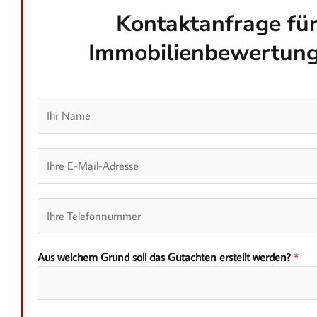
Kontaktanfrage für
Immobilienbewertung
N
a
m
E
e
-
*
M
T
a
e
i
l
l
Aus welchem Grund soll das Gutachten erstellt werden?
*
e
*
f
o
n