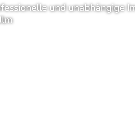
rofessionelle und unabhängige I
Ulm