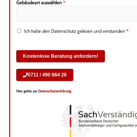
Gebäudeart auswählen
*
n
u
m
m
D
Ich habe den Datenschutz gelesen und verstanden
*
e
a
r
t
*
e
Kostenlose Beratung anfordern!
n
s
0711 / 490 664 26
c
h
u
Hier gehts zur
Datenschutzerklärung
t
z
*