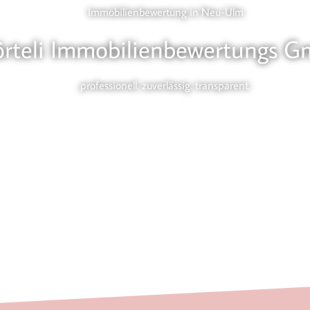
Immobilienbewertung in Neu-Ulm
örteli Immobilienbewertungs 
professionell. zuverlässig. transparent.