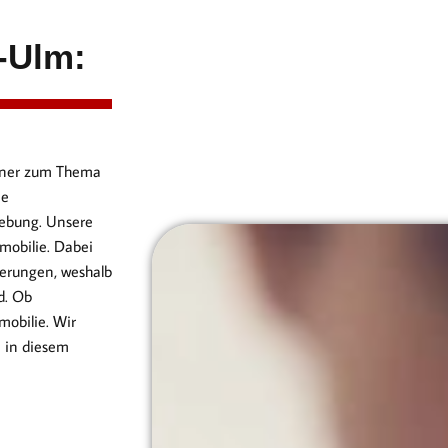
-Ulm:
artner zum Thema
ie
ebung. Unsere
mobilie. Dabei
erungen, weshalb
d. Ob
obilie. Wir
n in diesem