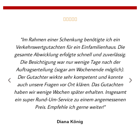
B





e
w
"Im Rahmen einer Schenkung benötigte ich ein
e
Verkehrswertgutachten für ein Einfamilienhaus. Die
r
gesamte Abwicklung erfolgte schnell und zuverlässig.
t
Die Besichtigung war nur wenige Tage nach der
e
Auftragserteilung (sogar am Wochenende möglich).
t
Der Gutachter wirkte sehr kompetent und konnte
m
auch unsere Fragen vor Ort klären. Das Gutachten
i
haben wir wenige Wochen später erhalten. Insgesamt
t
ein super Rund-Um-Service zu einem angemessenen
5
Preis. Empfehle ich gerne weiter!"
v
o
Diana König
n
5