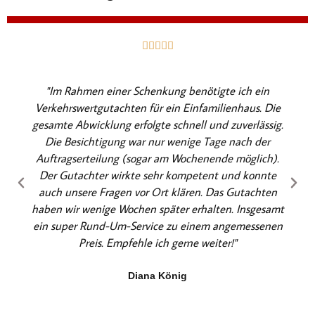
B





e
w
"Im Rahmen einer Schenkung benötigte ich ein
e
Verkehrswertgutachten für ein Einfamilienhaus. Die
r
gesamte Abwicklung erfolgte schnell und zuverlässig.
t
Die Besichtigung war nur wenige Tage nach der
e
Auftragserteilung (sogar am Wochenende möglich).
t
Der Gutachter wirkte sehr kompetent und konnte
m
auch unsere Fragen vor Ort klären. Das Gutachten
i
haben wir wenige Wochen später erhalten. Insgesamt
t
ein super Rund-Um-Service zu einem angemessenen
5
Preis. Empfehle ich gerne weiter!"
v
o
Diana König
n
5