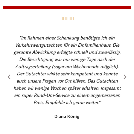
B





e
w
"Im Rahmen einer Schenkung benötigte ich ein
e
Verkehrswertgutachten für ein Einfamilienhaus. Die
r
gesamte Abwicklung erfolgte schnell und zuverlässig.
t
Die Besichtigung war nur wenige Tage nach der
e
Auftragserteilung (sogar am Wochenende möglich).
t
Der Gutachter wirkte sehr kompetent und konnte
m
auch unsere Fragen vor Ort klären. Das Gutachten
i
haben wir wenige Wochen später erhalten. Insgesamt
t
ein super Rund-Um-Service zu einem angemessenen
5
Preis. Empfehle ich gerne weiter!"
v
o
Diana König
n
5