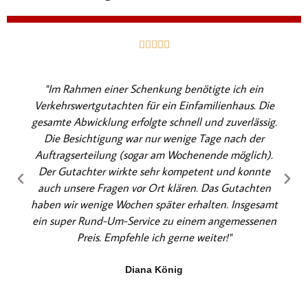
B





e
w
"Im Rahmen einer Schenkung benötigte ich ein
e
Verkehrswertgutachten für ein Einfamilienhaus. Die
r
gesamte Abwicklung erfolgte schnell und zuverlässig.
t
Die Besichtigung war nur wenige Tage nach der
e
Auftragserteilung (sogar am Wochenende möglich).
t
Der Gutachter wirkte sehr kompetent und konnte
m
auch unsere Fragen vor Ort klären. Das Gutachten
i
haben wir wenige Wochen später erhalten. Insgesamt
t
ein super Rund-Um-Service zu einem angemessenen
5
Preis. Empfehle ich gerne weiter!"
v
o
Diana König
n
5