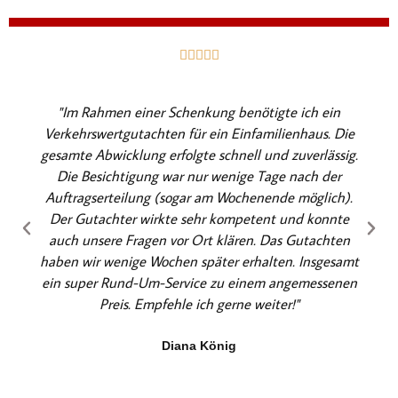
B





e
w
"Im Rahmen einer Schenkung benötigte ich ein
e
Verkehrswertgutachten für ein Einfamilienhaus. Die
r
gesamte Abwicklung erfolgte schnell und zuverlässig.
t
Die Besichtigung war nur wenige Tage nach der
e
Auftragserteilung (sogar am Wochenende möglich).
t
Der Gutachter wirkte sehr kompetent und konnte
m
auch unsere Fragen vor Ort klären. Das Gutachten
i
haben wir wenige Wochen später erhalten. Insgesamt
t
ein super Rund-Um-Service zu einem angemessenen
5
Preis. Empfehle ich gerne weiter!"
v
o
Diana König
n
5