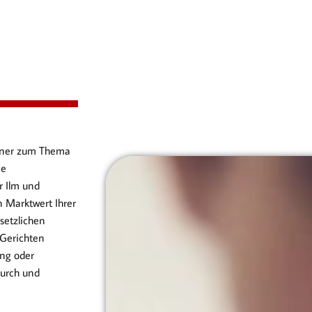
artner zum Thema
ie
r Ilm und
 Marktwert Ihrer
setzlichen
Gerichten
ng oder
durch und