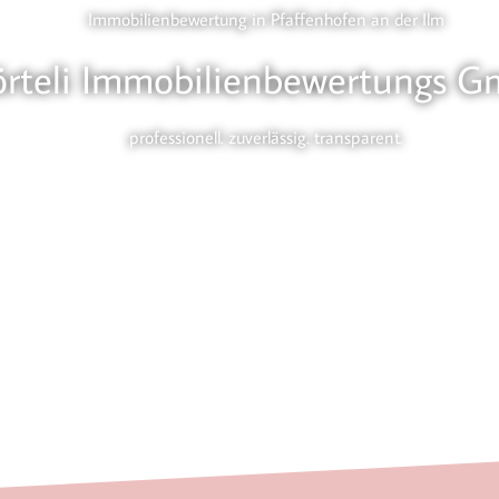
Immobilienbewertung in Pfaffenhofen an der Ilm
örteli Immobilienbewertungs 
professionell. zuverlässig. transparent.