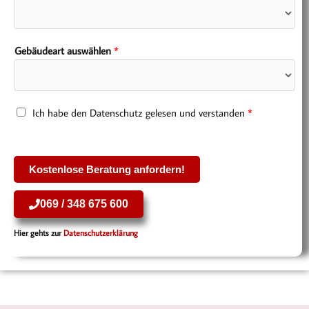
f
o
n
Gebäudeart auswählen
*
n
u
m
m
D
Ich habe den Datenschutz gelesen und verstanden
*
e
a
r
t
*
e
Kostenlose Beratung anfordern!
n
s
069 / 348 675 600
c
h
Hier gehts zur
Datenschutzerklärung
u
t
z
*