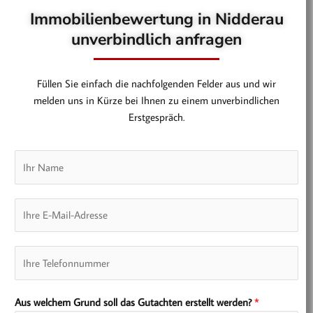
Immobilienbewertung in Nidderau
unverbindlich anfragen
Füllen Sie einfach die nachfolgenden Felder aus und wir
melden uns in Kürze bei Ihnen zu einem unverbindlichen
Erstgespräch.
N
a
m
E
e
-
*
M
T
a
e
i
l
l
Aus welchem Grund soll das Gutachten erstellt werden?
*
e
*