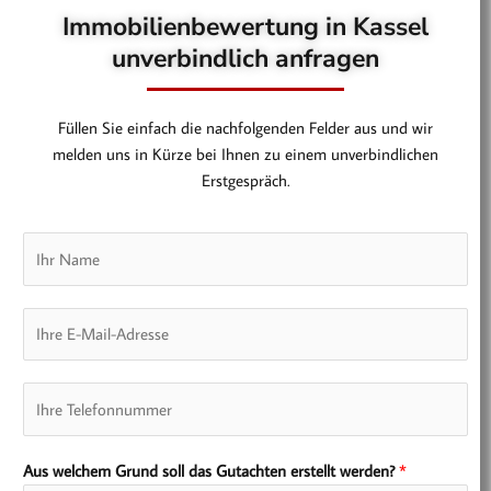
Immobilienbewertung in Kassel
unverbindlich anfragen
Füllen Sie einfach die nachfolgenden Felder aus und wir
melden uns in Kürze bei Ihnen zu einem unverbindlichen
Erstgespräch.
N
a
m
E
e
-
*
M
T
a
e
i
l
l
Aus welchem Grund soll das Gutachten erstellt werden?
*
e
*