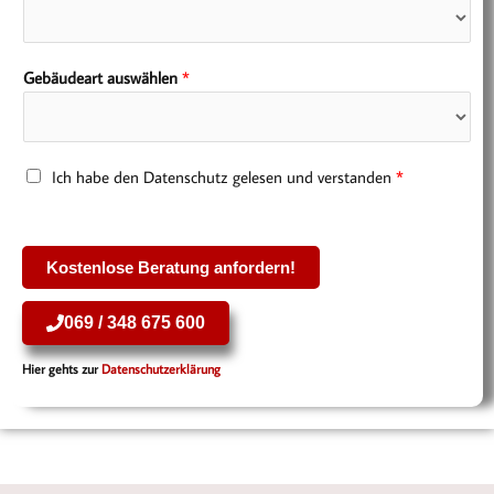
f
o
n
Gebäudeart auswählen
*
n
u
m
m
D
Ich habe den Datenschutz gelesen und verstanden
*
e
a
r
t
*
e
Kostenlose Beratung anfordern!
n
s
069 / 348 675 600
c
h
Hier gehts zur
Datenschutzerklärung
u
t
z
*