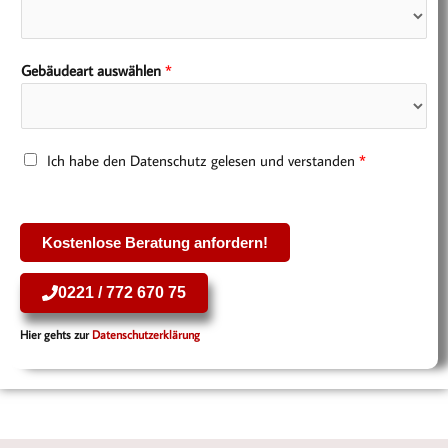
f
o
n
Gebäudeart auswählen
*
n
u
m
m
D
Ich habe den Datenschutz gelesen und verstanden
*
e
a
r
t
*
e
Kostenlose Beratung anfordern!
n
s
0221 / 772 670 75
c
h
Hier gehts zur
Datenschutzerklärung
u
t
z
*