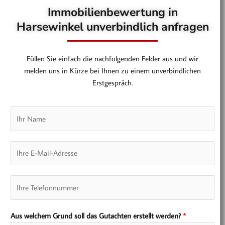
Immobilienbewertung in
Harsewinkel unverbindlich anfragen
Füllen Sie einfach die nachfolgenden Felder aus und wir
melden uns in Kürze bei Ihnen zu einem unverbindlichen
Erstgespräch.
N
a
m
E
e
-
*
M
T
a
e
i
l
l
Aus welchem Grund soll das Gutachten erstellt werden?
*
e
*