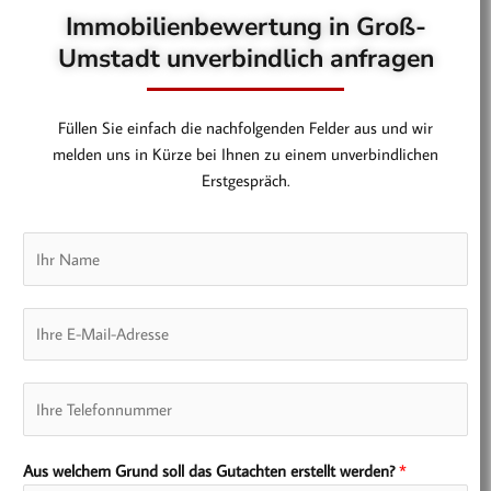
Immobilienbewertung in Groß-
Umstadt unverbindlich anfragen
Füllen Sie einfach die nachfolgenden Felder aus und wir
melden uns in Kürze bei Ihnen zu einem unverbindlichen
Erstgespräch.
N
a
m
E
e
-
*
M
T
a
e
i
l
l
Aus welchem Grund soll das Gutachten erstellt werden?
*
e
*