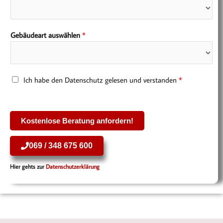
f
o
n
Gebäudeart auswählen
*
n
u
m
m
D
Ich habe den Datenschutz gelesen und verstanden
*
e
a
r
t
*
e
Kostenlose Beratung anfordern!
n
s
069 / 348 675 600
c
h
Hier gehts zur
Datenschutzerklärung
u
t
z
*