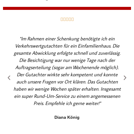
B





e
w
"Im Rahmen einer Schenkung benötigte ich ein
e
Verkehrswertgutachten für ein Einfamilienhaus. Die
r
gesamte Abwicklung erfolgte schnell und zuverlässig.
t
Die Besichtigung war nur wenige Tage nach der
e
Auftragserteilung (sogar am Wochenende möglich).
t
Der Gutachter wirkte sehr kompetent und konnte
m
auch unsere Fragen vor Ort klären. Das Gutachten
i
haben wir wenige Wochen später erhalten. Insgesamt
t
ein super Rund-Um-Service zu einem angemessenen
5
Preis. Empfehle ich gerne weiter!"
v
o
Diana König
n
5