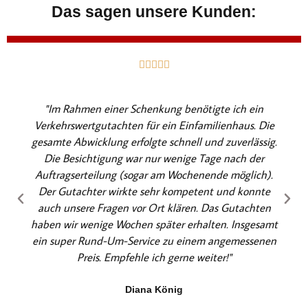
Das sagen unsere Kunden:
B





e
w
"Im Rahmen einer Schenkung benötigte ich ein
e
Verkehrswertgutachten für ein Einfamilienhaus. Die
r
gesamte Abwicklung erfolgte schnell und zuverlässig.
t
Die Besichtigung war nur wenige Tage nach der
e
Auftragserteilung (sogar am Wochenende möglich).
t
Der Gutachter wirkte sehr kompetent und konnte
m
auch unsere Fragen vor Ort klären. Das Gutachten
i
haben wir wenige Wochen später erhalten. Insgesamt
t
ein super Rund-Um-Service zu einem angemessenen
5
Preis. Empfehle ich gerne weiter!"
v
o
Diana König
n