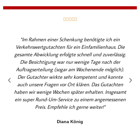
B





e
w
"Im Rahmen einer Schenkung benötigte ich ein
e
Verkehrswertgutachten für ein Einfamilienhaus. Die
r
gesamte Abwicklung erfolgte schnell und zuverlässig.
t
Die Besichtigung war nur wenige Tage nach der
e
Auftragserteilung (sogar am Wochenende möglich).
t
Der Gutachter wirkte sehr kompetent und konnte
m
auch unsere Fragen vor Ort klären. Das Gutachten
i
haben wir wenige Wochen später erhalten. Insgesamt
t
ein super Rund-Um-Service zu einem angemessenen
5
Preis. Empfehle ich gerne weiter!"
v
o
Diana König
n
5