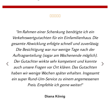
B





e
w
"Im Rahmen einer Schenkung benötigte ich ein
e
Verkehrswertgutachten für ein Einfamilienhaus. Die
r
gesamte Abwicklung erfolgte schnell und zuverlässig.
t
Die Besichtigung war nur wenige Tage nach der
e
Auftragserteilung (sogar am Wochenende möglich).
t
Der Gutachter wirkte sehr kompetent und konnte
m
auch unsere Fragen vor Ort klären. Das Gutachten
i
haben wir wenige Wochen später erhalten. Insgesamt
t
ein super Rund-Um-Service zu einem angemessenen
5
Preis. Empfehle ich gerne weiter!"
v
o
Diana König
n
5