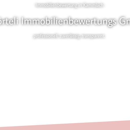
Immobilienbewertung in Kammlach
örteli Immobilienbewertungs 
professionell. zuverlässig. transparent.