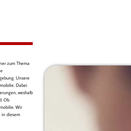
artner zum Thema
ie
gebung. Unsere
mobilie. Dabei
erungen, weshalb
d. Ob
obilie. Wir
n in diesem