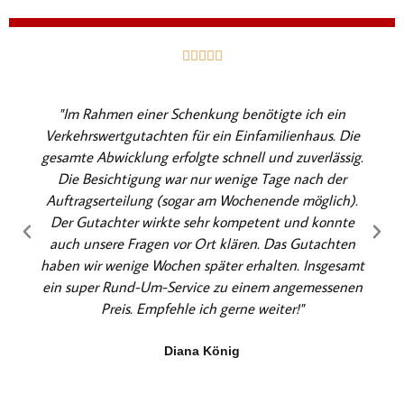
B





e
w
"Im Rahmen einer Schenkung benötigte ich ein
e
Verkehrswertgutachten für ein Einfamilienhaus. Die
r
gesamte Abwicklung erfolgte schnell und zuverlässig.
t
Die Besichtigung war nur wenige Tage nach der
e
Auftragserteilung (sogar am Wochenende möglich).
t
Der Gutachter wirkte sehr kompetent und konnte
m
auch unsere Fragen vor Ort klären. Das Gutachten
i
haben wir wenige Wochen später erhalten. Insgesamt
t
ein super Rund-Um-Service zu einem angemessenen
5
Preis. Empfehle ich gerne weiter!"
v
o
Diana König
n
5