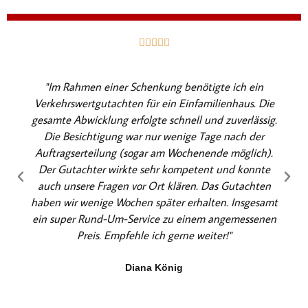
B





e
w
"Im Rahmen einer Schenkung benötigte ich ein
e
Verkehrswertgutachten für ein Einfamilienhaus. Die
r
gesamte Abwicklung erfolgte schnell und zuverlässig.
t
Die Besichtigung war nur wenige Tage nach der
e
Auftragserteilung (sogar am Wochenende möglich).
t
Der Gutachter wirkte sehr kompetent und konnte
m
auch unsere Fragen vor Ort klären. Das Gutachten
i
haben wir wenige Wochen später erhalten. Insgesamt
t
ein super Rund-Um-Service zu einem angemessenen
5
Preis. Empfehle ich gerne weiter!"
v
o
Diana König
n
5