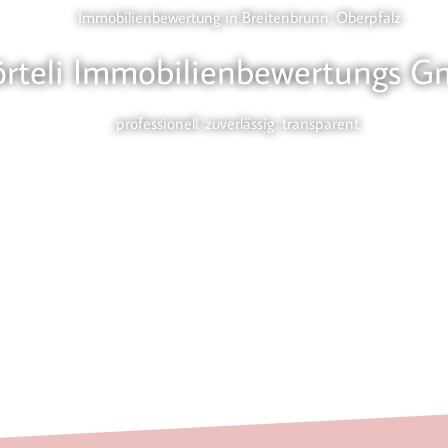
Immobilienbewertung in Breitenbrunn, Oberpfalz
örteli Immobilienbewertungs 
professionell. zuverlässig. transparent.