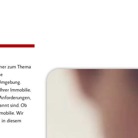
artner zum Thema
ie
 Umgebung.
hrer Immobilie.
 Anforderungen,
annt sind. Ob
obilie. Wir
n in diesem