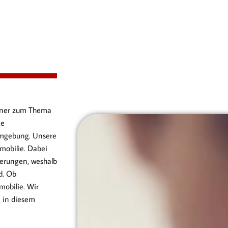
artner zum Thema
ie
Umgebung. Unsere
mobilie. Dabei
erungen, weshalb
d. Ob
obilie. Wir
n in diesem