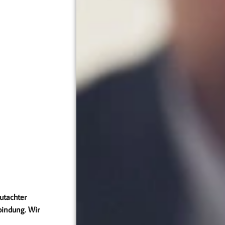
utachter
bindung. Wir