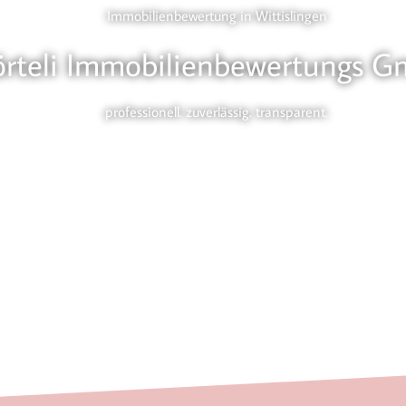
Immobilienbewertung in Wittislingen
örteli Immobilienbewertungs 
professionell. zuverlässig. transparent.