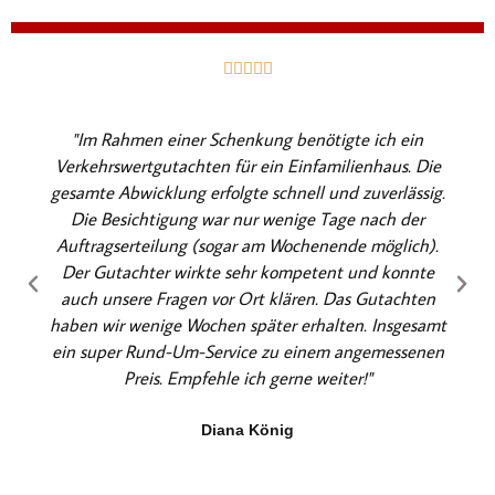
B





e
w
"Im Rahmen einer Schenkung benötigte ich ein
e
Verkehrswertgutachten für ein Einfamilienhaus. Die
r
gesamte Abwicklung erfolgte schnell und zuverlässig.
t
Die Besichtigung war nur wenige Tage nach der
e
Auftragserteilung (sogar am Wochenende möglich).
t
Der Gutachter wirkte sehr kompetent und konnte
m
auch unsere Fragen vor Ort klären. Das Gutachten
i
haben wir wenige Wochen später erhalten. Insgesamt
t
ein super Rund-Um-Service zu einem angemessenen
5
Preis. Empfehle ich gerne weiter!"
v
o
Diana König
n
5