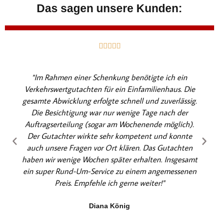
Das sagen unsere Kunden:
B





e
w
"Im Rahmen einer Schenkung benötigte ich ein
e
Verkehrswertgutachten für ein Einfamilienhaus. Die
r
gesamte Abwicklung erfolgte schnell und zuverlässig.
t
Die Besichtigung war nur wenige Tage nach der
e
Auftragserteilung (sogar am Wochenende möglich).
t
Der Gutachter wirkte sehr kompetent und konnte
m
auch unsere Fragen vor Ort klären. Das Gutachten
i
haben wir wenige Wochen später erhalten. Insgesamt
t
ein super Rund-Um-Service zu einem angemessenen
5
Preis. Empfehle ich gerne weiter!"
v
o
Diana König
n