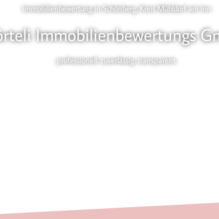
Immobilienbewertung in Schönberg, Kreis Mühldorf am Inn
örteli Immobilienbewertungs 
professionell. zuverlässig. transparent.