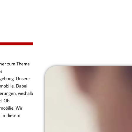
artner zum Thema
ie
gebung. Unsere
mobilie. Dabei
erungen, weshalb
d. Ob
obilie. Wir
n in diesem