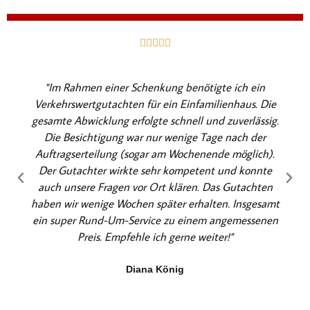
B





e
w
"Im Rahmen einer Schenkung benötigte ich ein
e
Verkehrswertgutachten für ein Einfamilienhaus. Die
r
gesamte Abwicklung erfolgte schnell und zuverlässig.
t
Die Besichtigung war nur wenige Tage nach der
e
Auftragserteilung (sogar am Wochenende möglich).
t
Der Gutachter wirkte sehr kompetent und konnte
m
auch unsere Fragen vor Ort klären. Das Gutachten
i
haben wir wenige Wochen später erhalten. Insgesamt
t
ein super Rund-Um-Service zu einem angemessenen
5
Preis. Empfehle ich gerne weiter!"
v
o
Diana König
n
5