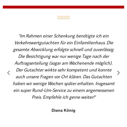
B





e
w
"Im Rahmen einer Schenkung benötigte ich ein
e
Verkehrswertgutachten für ein Einfamilienhaus. Die
r
gesamte Abwicklung erfolgte schnell und zuverlässig.
t
Die Besichtigung war nur wenige Tage nach der
e
Auftragserteilung (sogar am Wochenende möglich).
t
Der Gutachter wirkte sehr kompetent und konnte
m
auch unsere Fragen vor Ort klären. Das Gutachten
i
haben wir wenige Wochen später erhalten. Insgesamt
t
ein super Rund-Um-Service zu einem angemessenen
5
Preis. Empfehle ich gerne weiter!"
v
o
Diana König
n
5