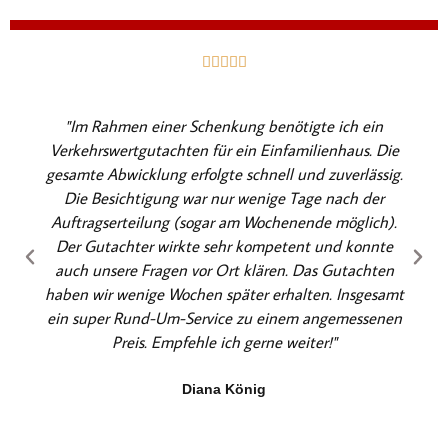
B





e
w
"Im Rahmen einer Schenkung benötigte ich ein
e
Verkehrswertgutachten für ein Einfamilienhaus. Die
r
gesamte Abwicklung erfolgte schnell und zuverlässig.
t
Die Besichtigung war nur wenige Tage nach der
e
Auftragserteilung (sogar am Wochenende möglich).
t
Der Gutachter wirkte sehr kompetent und konnte
m
auch unsere Fragen vor Ort klären. Das Gutachten
i
haben wir wenige Wochen später erhalten. Insgesamt
t
ein super Rund-Um-Service zu einem angemessenen
5
Preis. Empfehle ich gerne weiter!"
v
o
Diana König
n
5