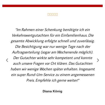
B





e
w
"Im Rahmen einer Schenkung benötigte ich ein
e
Verkehrswertgutachten für ein Einfamilienhaus. Die
r
gesamte Abwicklung erfolgte schnell und zuverlässig.
t
Die Besichtigung war nur wenige Tage nach der
e
Auftragserteilung (sogar am Wochenende möglich).
t
Der Gutachter wirkte sehr kompetent und konnte
m
auch unsere Fragen vor Ort klären. Das Gutachten
i
haben wir wenige Wochen später erhalten. Insgesamt
t
ein super Rund-Um-Service zu einem angemessenen
5
Preis. Empfehle ich gerne weiter!"
v
o
Diana König
n
5