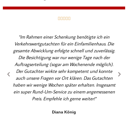
B





e
w
"Im Rahmen einer Schenkung benötigte ich ein
e
Verkehrswertgutachten für ein Einfamilienhaus. Die
r
gesamte Abwicklung erfolgte schnell und zuverlässig.
t
Die Besichtigung war nur wenige Tage nach der
e
Auftragserteilung (sogar am Wochenende möglich).
t
Der Gutachter wirkte sehr kompetent und konnte
m
auch unsere Fragen vor Ort klären. Das Gutachten
i
haben wir wenige Wochen später erhalten. Insgesamt
t
ein super Rund-Um-Service zu einem angemessenen
5
Preis. Empfehle ich gerne weiter!"
v
o
Diana König
n
5