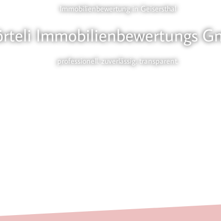
Immobilienbewertung in Geisersthal
örteli Immobilienbewertungs 
professionell. zuverlässig. transparent.