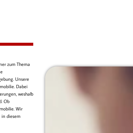
artner zum Thema
ie
gebung. Unsere
mobilie. Dabei
erungen, weshalb
d. Ob
obilie. Wir
n in diesem