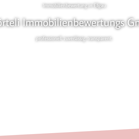
Immobilienbewertung in Ellgau
örteli Immobilienbewertungs 
professionell. zuverlässig. transparent.