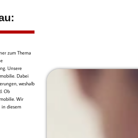
au:
artner zum Thema
ie
ng. Unsere
mobilie. Dabei
erungen, weshalb
d. Ob
obilie. Wir
n in diesem