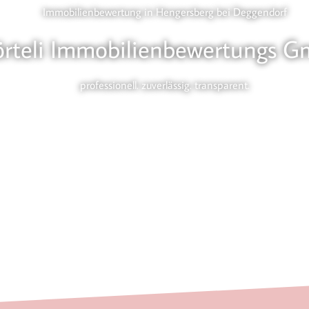
Immobilienbewertung in Hengersberg bei Deggendorf
örteli Immobilienbewertungs 
professionell. zuverlässig. transparent.