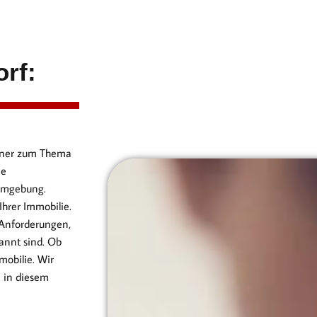
rf:
artner zum Thema
ie
Umgebung.
hrer Immobilie.
 Anforderungen,
annt sind. Ob
obilie. Wir
n in diesem