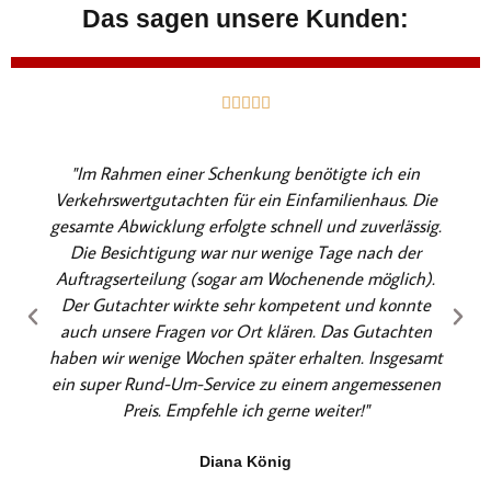
Das sagen unsere Kunden:
B





e
w
"Im Rahmen einer Schenkung benötigte ich ein
e
Verkehrswertgutachten für ein Einfamilienhaus. Die
r
gesamte Abwicklung erfolgte schnell und zuverlässig.
t
Die Besichtigung war nur wenige Tage nach der
e
Auftragserteilung (sogar am Wochenende möglich).
t
Der Gutachter wirkte sehr kompetent und konnte
m
auch unsere Fragen vor Ort klären. Das Gutachten
i
haben wir wenige Wochen später erhalten. Insgesamt
t
ein super Rund-Um-Service zu einem angemessenen
5
Preis. Empfehle ich gerne weiter!"
v
o
Diana König
n