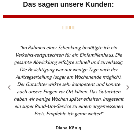
Das sagen unsere Kunden:
B





e
w
"Im Rahmen einer Schenkung benötigte ich ein
e
Verkehrswertgutachten für ein Einfamilienhaus. Die
r
gesamte Abwicklung erfolgte schnell und zuverlässig.
t
Die Besichtigung war nur wenige Tage nach der
e
Auftragserteilung (sogar am Wochenende möglich).
t
Der Gutachter wirkte sehr kompetent und konnte
m
auch unsere Fragen vor Ort klären. Das Gutachten
i
haben wir wenige Wochen später erhalten. Insgesamt
t
ein super Rund-Um-Service zu einem angemessenen
5
Preis. Empfehle ich gerne weiter!"
v
o
Diana König
n