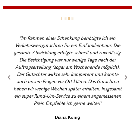
B





e
w
"Im Rahmen einer Schenkung benötigte ich ein
e
Verkehrswertgutachten für ein Einfamilienhaus. Die
r
gesamte Abwicklung erfolgte schnell und zuverlässig.
t
Die Besichtigung war nur wenige Tage nach der
e
Auftragserteilung (sogar am Wochenende möglich).
t
Der Gutachter wirkte sehr kompetent und konnte
m
auch unsere Fragen vor Ort klären. Das Gutachten
i
haben wir wenige Wochen später erhalten. Insgesamt
t
ein super Rund-Um-Service zu einem angemessenen
5
Preis. Empfehle ich gerne weiter!"
v
o
Diana König
n
5