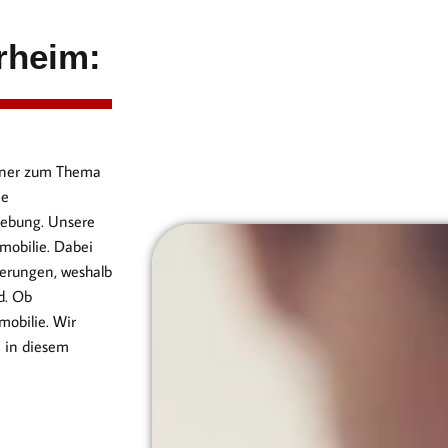
rheim:
artner zum Thema
ie
ebung. Unsere
mobilie. Dabei
erungen, weshalb
d. Ob
obilie. Wir
n in diesem