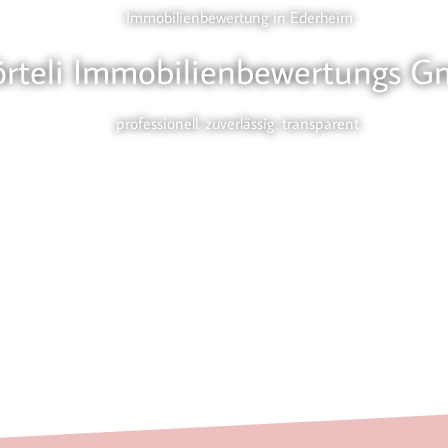
Immobilienbewertung in Ederheim
örteli Immobilienbewertungs 
professionell. zuverlässig. transparent.