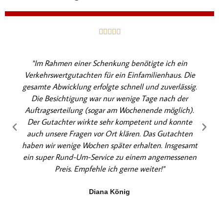
B





e
w
"Im Rahmen einer Schenkung benötigte ich ein
e
Verkehrswertgutachten für ein Einfamilienhaus. Die
r
gesamte Abwicklung erfolgte schnell und zuverlässig.
t
Die Besichtigung war nur wenige Tage nach der
e
Auftragserteilung (sogar am Wochenende möglich).
t
Der Gutachter wirkte sehr kompetent und konnte
m
auch unsere Fragen vor Ort klären. Das Gutachten
i
haben wir wenige Wochen später erhalten. Insgesamt
t
ein super Rund-Um-Service zu einem angemessenen
5
Preis. Empfehle ich gerne weiter!"
v
o
Diana König
n
5